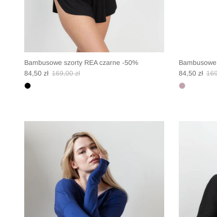
Bambusowe szorty REA czarne -50%
Bambusowe s
Translation missing: pl.products.product.price.sale_price
Translation missing: pl.products.product.price.regular
Translation 
Tra
84,50 zł
169,00 zł
84,50 zł
169