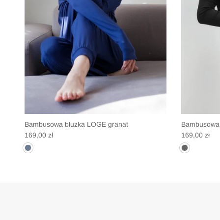
Bambusowa bluzka LOGE granat
Bambusowa 
Translation missing: pl.products.product.price.regular_price
Translation 
169,00 zł
169,00 zł