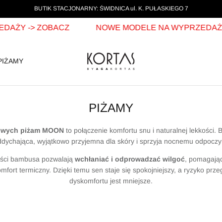
BUTIK STACJONARNY: ŚWIDNICA ul. K. PUŁASKIEGO 7
Y -> ZOBACZ
NOWE MODELE NA WYPRZEDAŻY ->
PIŻAMY
PIŻAMY
owych piżam MOON
to połączenie komfortu snu i naturalnej lekkości
oddychająca, wyjątkowo przyjemna dla skóry i sprzyja nocnemu odpoczy
ości bambusa pozwalają
wchłaniać i odprowadzać wilgoć
, pomagają
mfort termiczny. Dzięki temu sen staje się spokojniejszy, a ryzyko prz
dyskomfortu jest mniejsze.