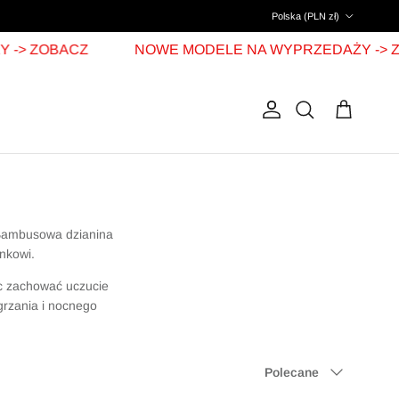
POLSKA
Polska (PLN zł)
 ZOBACZ
NOWE MODELE NA WYPRZEDAŻY -> ZOB
Konto
koszyk
Szukaj
. Bambusowa dzianina
nkowi.
c zachować uczucie
egrzania i nocnego
Polecane