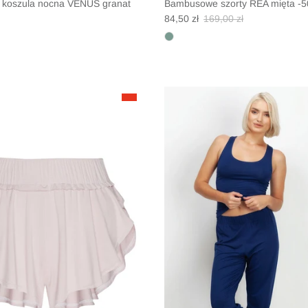
koszula nocna VENUS granat
Bambusowe szorty REA mięta -
missing: pl.products.product.price.regular_price
Translation missing: pl.products.
Translation missing: pl.
84,50 zł
169,00 zł