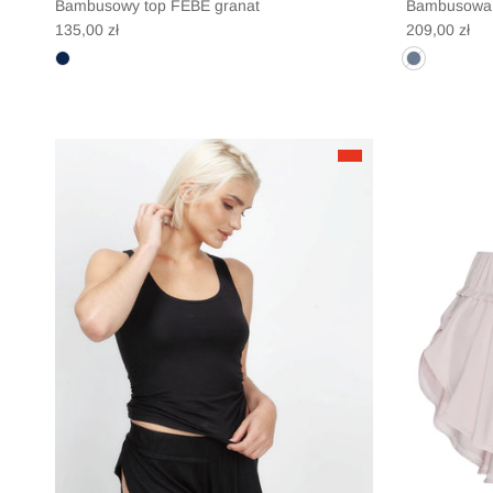
Bambusowy top FEBE granat
Bambusowa 
Translation missing: pl.products.product.price.regular_price
Translation 
135,00 zł
209,00 zł