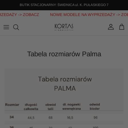
BUTIK STACJONARNY: ŚWIDNICA ul. K. PUŁASKIEGO 7
ZEDAŻY -> ZOBACZ
NOWE MODELE NA WYPRZEDAŻY -> ZO
Konto
kos
Tabela rozmiarów Palma