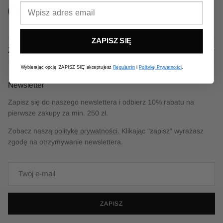
Email
Facebook
Instagram
ZAPISZ SIĘ
Zakupy
Wybierając opcję 'ZAPISZ SIĘ' akceptujesz
Regulamin
i
Politykę Prywatności
.
Newsletter
Zapisz się do naszego newslettera i odbierz 10% rabatu na
pierwsze zakupy za min. 250 zł.
Zobacz naszą
politykę prywatności.
Klikając "zapisz" wyrażasz
zgodę na otrzymywanie newslettera.
ZAPISZ